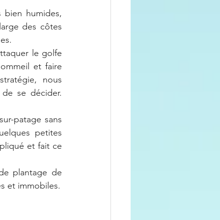
 bien humides, 
arge des côtes 
les.
taquer le golfe 
mmeil et faire 
tratégie, nous 
 de se décider. 
ur-patage sans 
elques petites 
liqué et fait ce 
de plantage de 
es et immobiles.