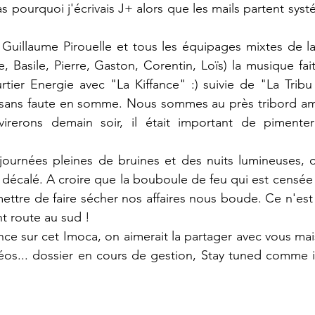
as pourquoi j'écrivais J+ alors que les mails partent sys
Guillaume Pirouelle et tous les équipages mixtes de la
e, Basile, Pierre, Gaston, Corentin, Loïs) la musique fai
er Energie avec "La Kiffance" :) suivie de "La Tribu 
 sans faute en somme. Nous sommes au près tribord am
irerons demain soir, il était important de pimente
 journées pleines de bruines et des nuits lumineuses,
 décalé. A croire que la bouboule de feu qui est censée 
ettre de faire sécher nos affaires nous boude. Ce n'est p
nt route au sud !
ance sur cet Imoca, on aimerait la partager avec vous ma
idéos... dossier en cours de gestion, Stay tuned comme il