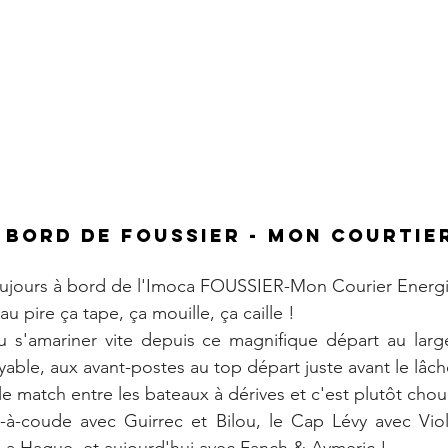
 à bord de FOUSSIER - Mon Courtie
oujours à bord de l'Imoca FOUSSIER-Mon Courier Energi
u pire ça tape, ça mouille, ça caille ! 
llu s'amariner vite depuis ce magnifique départ au lar
ble, aux avant-postes au top départ juste avant le lâch
le match entre les bateaux à dérives et c'est plutôt chou
à-coude avec Guirrec et Bilou, le Cap Lévy avec Viol