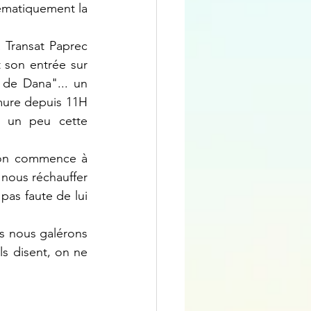
tématiquement la 
 Transat Paprec 
t son entrée sur 
de Dana"... un 
ure depuis 11H 
r un peu cette 
 on commence à 
nous réchauffer 
as faute de lui 
is nous galérons 
s disent, on ne 