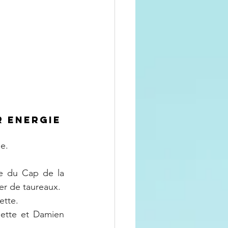
r Energie
e.
ge du Cap de la 
er de taureaux.
ette.
ette et Damien 