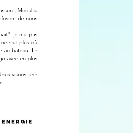
ssure, Medallia 
efusent de nous 
it", je n'ai pas 
ne sait plus où 
e au bateau. Le 
o avec en plus 
Nous visons une 
e !
 Energie