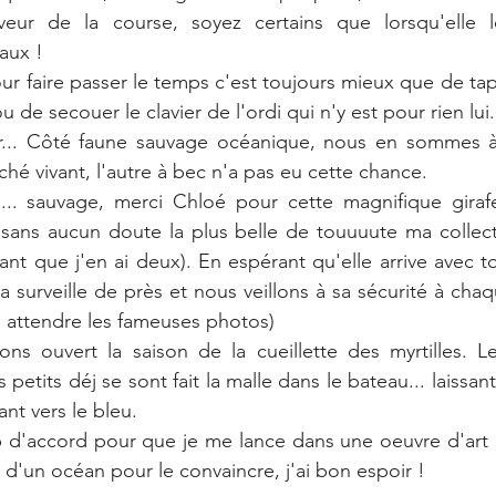
eur de la course, soyez certains que lorsqu'elle le
aux !
 faire passer le temps c'est toujours mieux que de tape
u de secouer le clavier de l'ordi qui n'y est pour rien lui.
r... Côté faune sauvage océanique, nous en sommes à
âché vivant, l'autre à bec n'a pas eu cette chance.
.. sauvage, merci Chloé pour cette magnifique girafe 
 sans aucun doute la plus belle de touuuute ma collecti
 que j'en ai deux). En espérant qu'elle arrive avec to
 surveille de près et nous veillons à sa sécurité à chaq
 attendre les fameuses photos)
ns ouvert la saison de la cueillette des myrtilles. Le
etits déj se sont fait la malle dans le bateau... laissant 
ant vers le bleu.
op d'accord pour que je me lance dans une oeuvre d'art ru
 d'un océan pour le convaincre, j'ai bon espoir !