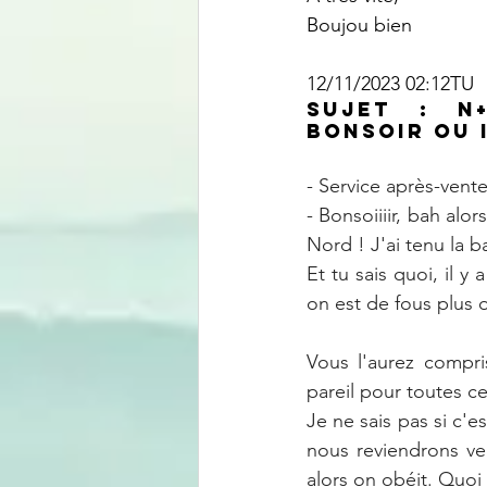
Boujou bien
12/11/2023 02:12TU
Sujet : N+
Bonsoir OU i
- Service après-vent
- Bonsoiiiir, bah alo
Nord ! J'ai tenu la ba
Et tu sais quoi, il y
on est de fous plus o
Vous l'aurez compri
pareil pour toutes c
Je ne sais pas si c'es
nous reviendrons ve
alors on obéit. Quoi q