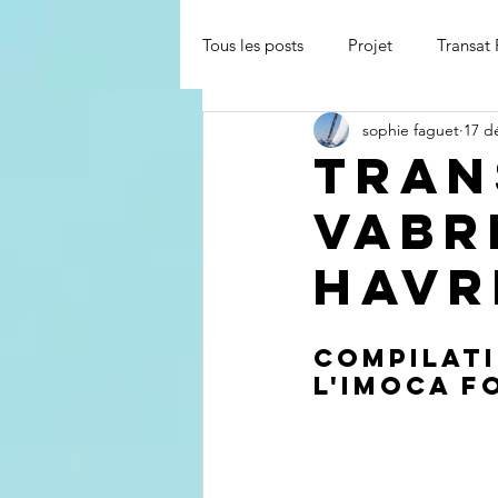
Tous les posts
Projet
Transat
sophie faguet
17 d
Championnat de France Elite de 
Tran
VABR
Course inshore
Conférence
havr
Compilati
l'imoca f