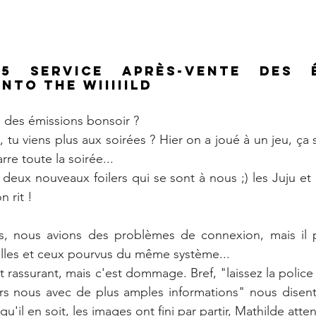
5 Service après-vente des ém
nto the wiiiiild
e des émissions bonsoir ?
rs, tu viens plus aux soirées ? Hier on a joué à un jeu, ça 
rre toute la soirée...
 a deux nouveaux foilers qui se sont à nous ;) les Juju et 
n rit !
s, nous avions des problèmes de connexion, mais il pa
elles et ceux pourvus du même système...
t rassurant, mais c'est dommage. Bref, "laissez la police fa
rs nous avec de plus amples informations" nous disent 
u'il en soit, les images ont fini par partir, Mathilde atten