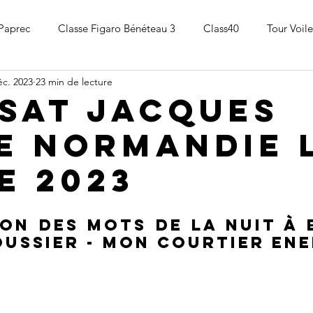
 Paprec
Classe Figaro Bénéteau 3
Class40
Tour Voile
éc. 2023
23 min de lecture
Cour
Transat Jacques Vabre
Route du Rhum - Destinatio
sat JACQUES
E Normandie 
Imoca Globe Series
Course au Large
e 2023
on des mots de la nuit à 
oussier - mon courtier ene