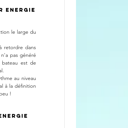
r Energie
ion le large du 
à retordre dans 
 n'a pas généré 
 bateau est de 
l.
thme au niveau 
à la définition 
peu !
Energie