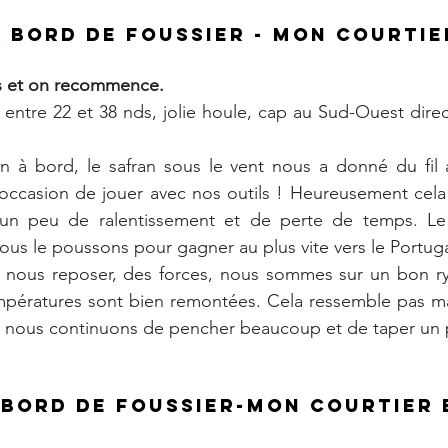
 à bord de FOUSSIER - Mon Courtie
 et on recommence.
ntre 22 et 38 nds, jolie houle, cap au Sud-Ouest direct
en à bord, le safran sous le vent nous a donné du fil 
 l'occasion de jouer avec nos outils ! Heureusement cela
'un peu de ralentissement et de perte de temps. Le
us le poussons pour gagner au plus vite vers le Portuga
nous reposer, des forces, nous sommes sur un bon ry
mpératures sont bien remontées. Cela ressemble pas mal 
nous continuons de pencher beaucoup et de taper un 
à bord de FOUSSIER-Mon Courtier 