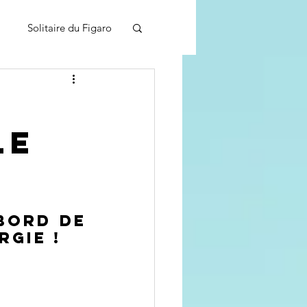
Solitaire du Figaro
n Guadelo
Classe J80
le
bord de 
rgie !