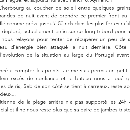
 La Hague, et aujourd'hui avec Fanch & Aymeric !
herbourg au coucher de soleil entre quelques grains
rmandes de nuit avant de prendre ce premier front au l
flé comme prévu jusqu'à 50 nds dans les plus fortes rafa
à déploré, actuellement enfin sur ce long tribord pour at
nous relayons pour tenter de récupérer un peu de so
eau d'énergie bien attaqué la nuit dernière. Côté s
l'évolution de la situation au large du Portugal avant
 à compter les points. Je me suis permis un petit s
ein excès de confiance et le bateau nous a joué qu
es de ris, Seb de son côté se tient à carreaux, reste app
deux...
tienne de la plage arrière n'a pas supporté les 24h 
cial et il ne nous reste plus que sa paire de jambes trist