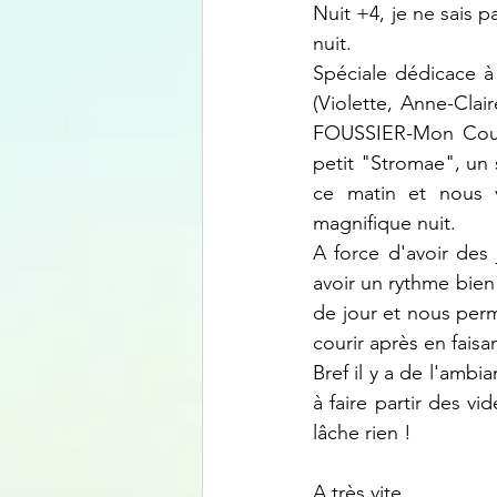
Nuit +4, je ne sais p
nuit.
Spéciale dédicace à 
(Violette, Anne-Clair
FOUSSIER-Mon Courti
petit "Stromae", un
ce matin et nous v
magnifique nuit.
A force d'avoir des
avoir un rythme bien
de jour et nous perm
courir après en faisa
Bref il y a de l'ambi
à faire partir des v
lâche rien !
A très vite,