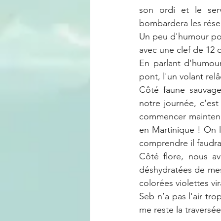
son ordi et le serv
bombardera les rése
Un peu d'humour pour
avec une clef de 12 o
En parlant d'humou
pont, l'un volant rel
Côté faune sauvage.
notre journée, c'est
commencer maintenant
en Martinique ! On la
comprendre il faudra
Côté flore, nous avo
déshydratées de mes p
colorées violettes vir
Seb n’a pas l'air tr
me reste la traversée